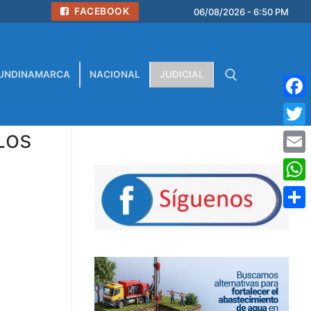
FACEBOOK
06/08/2026 - 6:50 PM
UNDINAMARCA
NACIONAL
JUDICIAL
Face
Los
Buscar:
Twitt
Emai
What
Comp