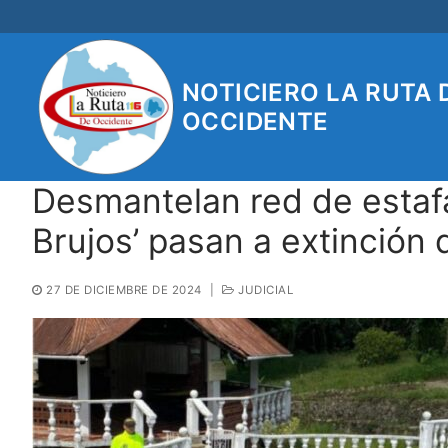
Ir
al
contenido
NOTICIERO LA RUTA 
OCCIDENTE
Desmantelan red de estaf
Brujos’ pasan a extinción
27 DE DICIEMBRE DE 2024
|
JUDICIAL