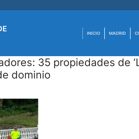
DE
INICIO
MADRID
C
adores: 35 propiedades de ‘
 de dominio