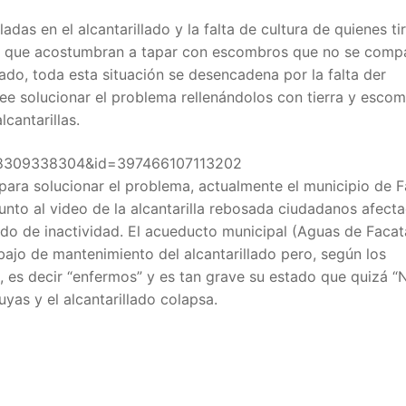
das en el alcantarillado y la falta de cultura de quienes tir
cos que acostumbran a tapar con escombros que no se comp
lado, toda esta situación se desencadena por la falta der
ee solucionar el problema rellenándolos con tierra y esco
cantarillas.
548309338304&id=397466107113202
para solucionar el problema, actualmente el municipio de F
unto al video de la alcantarilla rebosada ciudadanos afect
ado de inactividad. El acueducto municipal (Aguas de Facat
bajo de mantenimiento del alcantarillado pero, según los
o, es decir “enfermos” y es tan grave su estado que quizá “
yas y el alcantarillado colapsa.