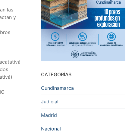
an las
actan y
mbros
acatativá
ados
CATEGORÍAS
ativá)
Cundinamarca
NO
Judicial
Madrid
Nacional