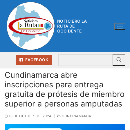
Ir
al
contenido
NOTICIERO LA
RUTA DE
OCCIDENTE
Bu
FACEBOOK
Cundinamarca abre
inscripciones para entrega
gratuita de prótesis de miembro
superior a personas amputadas
18 DE OCTUBRE DE 2024
|
CUNDINAMARCA