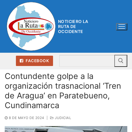
Ir
al
contenido
NOTICIERO LA
RUTA DE
OCCIDENTE
Bu
FACEBOOK
Contundente golpe a la
organización trasnacional ‘Tren
de Aragua’ en Paratebueno,
Cundinamarca
8 DE MAYO DE 2024
|
JUDICIAL