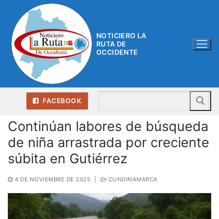
Ir
al
contenido
NOTICIERO LA
RUTA DE
OCCIDENTE
Bu
FACEBOOK
Continúan labores de búsqueda
de niña arrastrada por creciente
súbita en Gutiérrez
4 DE NOVIEMBRE DE 2025
|
CUNDINAMARCA