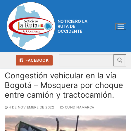
Ir
al
contenido
NOTICIERO LA
RUTA DE
OCCIDENTE
Bu
FACEBOOK
Congestión vehicular en la vía
Bogotá – Mosquera por choque
entre camión y tractocamión.
4 DE NOVIEMBRE DE 2022
|
CUNDINAMARCA