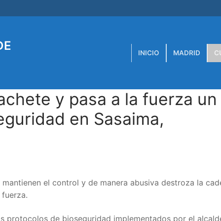
DE
INICIO
MADRID
C
chete y pasa a la fuerza un
eguridad en Sasaima,
e mantienen el control y de manera abusiva destroza la ca
 fuerza.
s protocolos de bioseguridad implementados por el alcalde