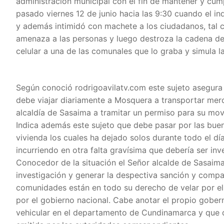
administración municipal con el fin de mantener y cump
pasado viernes 12 de junio hacia las 9:30 cuando el in
y además intimidó con machete a los ciudadanos, tal 
amenaza a las personas y luego destroza la cadena de 
celular a una de las comunales que lo graba y simula l
Según conoció rodrigoavilatv.com este sujeto asegura 
debe viajar diariamente a Mosquera a transportar merc
alcaldía de Sasaima a tramitar un permiso para su movil
Indica además este sujeto que debe pasar por las buen
vivienda los cuales ha dejado solos durante todo el dí
incurriendo en otra falta gravísima que debería ser in
Conocedor de la situación el Señor alcalde de Sasaima
investigación y generar la despectiva sanción y compa
comunidades están en todo su derecho de velar por el
por el gobierno nacional. Cabe anotar el propio gobern
vehicular en el departamento de Cundinamarca y que q