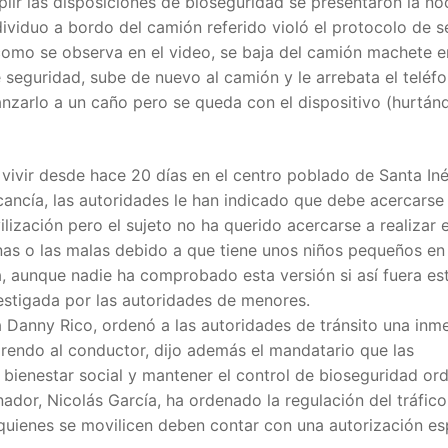
lir las disposiciones de bioseguridad se presentaron la no
dividuo a bordo del camión referido violó el protocolo de 
como se observa en el video, se baja del camión machete 
seguridad, sube de nuevo al camión y le arrebata el teléf
anzarlo a un caño pero se queda con el dispositivo (hurtánd
vivir desde hace 20 días en el centro poblado de Santa In
ancía, las autoridades le han indicado que debe acercarse 
ización pero el sujeto no ha querido acercarse a realizar e
as o las malas debido a que tiene unos niños pequeños en 
a, aunque nadie ha comprobado esta versión si así fuera est
vestigada por las autoridades de menores.
 Danny Rico, ordenó a las autoridades de tránsito una inm
rendo al conductor, dijo además el mandatario que las
 bienestar social y mantener el control de bioseguridad o
ador, Nicolás García, ha ordenado la regulación del tráfico
uienes se movilicen deben contar con una autorización es