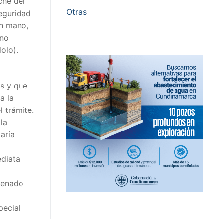
che del
Otras
seguridad
en mano,
ono
olo).
és y que
a la
l trámite.
la
aría
ediata
rdenado
pecial