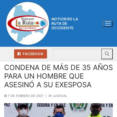
Ir
al
contenido
NOTICIERO LA
RUTA DE
OCCIDENTE
Bu
FACEBOOK
CONDENA DE MÁS DE 35 AÑOS
PARA UN HOMBRE QUE
ASESINÓ A SU EXESPOSA
7 DE FEBRERO DE 2021
|
JUDICIAL