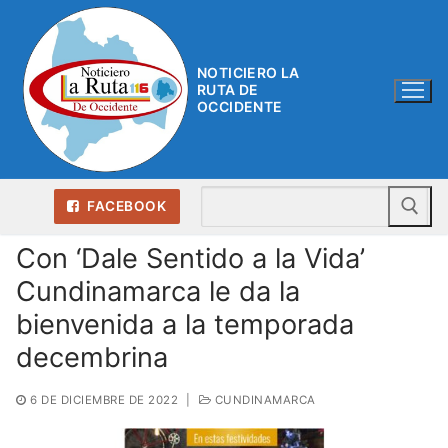
Ir
al
contenido
NOTICIERO LA
RUTA DE
OCCIDENTE
Bu
FACEBOOK
Con ‘Dale Sentido a la Vida’
Cundinamarca le da la
bienvenida a la temporada
decembrina
6 DE DICIEMBRE DE 2022
|
CUNDINAMARCA