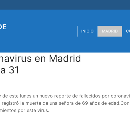
DE
INICIO
MADRID
C
navirus en Madrid
a 31
 de este lunes un nuevo reporte de fallecidos por coronavi
se registró la muerte de una señora de 69 años de edad.Con
mientos por este virus.