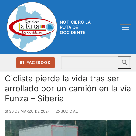
Ir
al
contenido
NOTICIERO LA
RUTA DE
OCCIDENTE
Bu
FACEBOOK
Ciclista pierde la vida tras ser
arrollado por un camión en la vía
Funza – Siberia
30 DE MARZO DE 2024
|
JUDICIAL