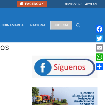
FACEBOOK
06/08/2026 - 4:29 AM
UNDINAMARCA
NACIONAL
JUDICIAL
Face
tos
Buscar:
Twitt
Emai
What
Comp