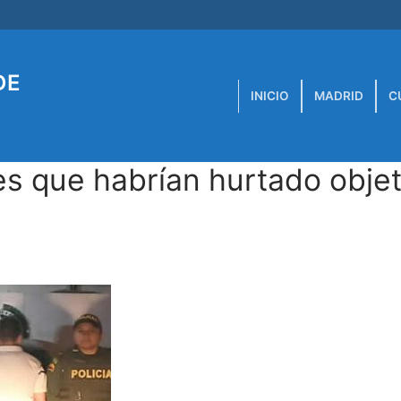
DE
INICIO
MADRID
C
es que habrían hurtado obje