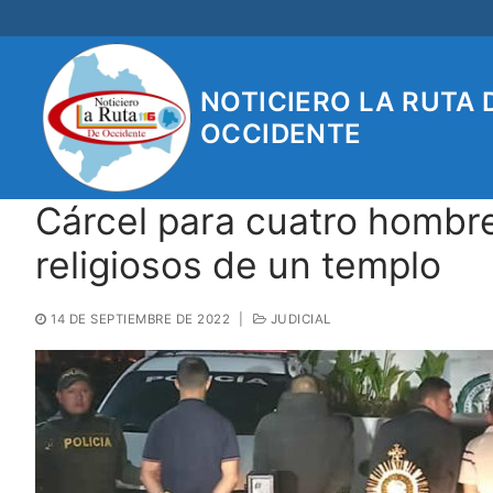
Ir
al
contenido
NOTICIERO LA RUTA 
OCCIDENTE
Cárcel para cuatro hombr
religiosos de un templo
14 DE SEPTIEMBRE DE 2022
|
JUDICIAL