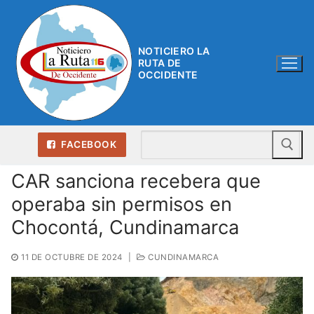
Ir
al
contenido
NOTICIERO LA
RUTA DE
OCCIDENTE
Bu
FACEBOOK
CAR sanciona recebera que
operaba sin permisos en
Chocontá, Cundinamarca
11 DE OCTUBRE DE 2024
|
CUNDINAMARCA