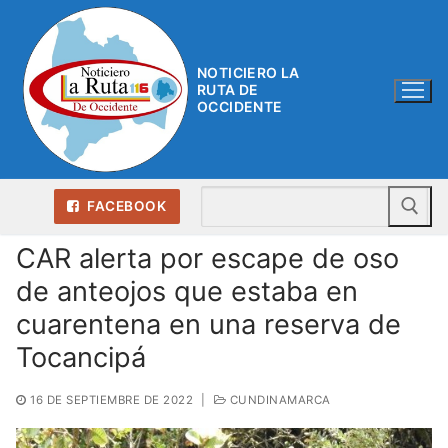
Ir
al
contenido
NOTICIERO LA
RUTA DE
OCCIDENTE
Bu
FACEBOOK
CAR alerta por escape de oso
de anteojos que estaba en
cuarentena en una reserva de
Tocancipá
16 DE SEPTIEMBRE DE 2022
|
CUNDINAMARCA