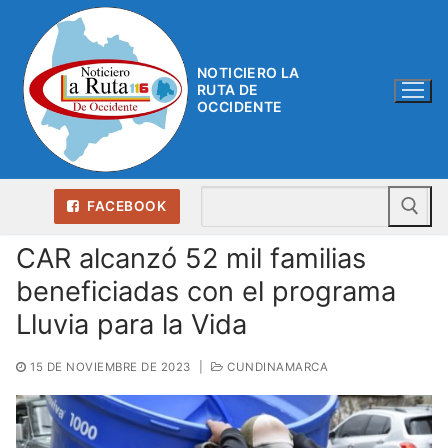
Ir
al
contenido
NOTICIERO LA
RUTA DE
OCCIDENTE
Bu
FACEBOOK
CAR alcanzó 52 mil familias
beneficiadas con el programa
Lluvia para la Vida
15 DE NOVIEMBRE DE 2023
|
CUNDINAMARCA