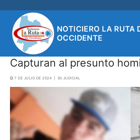
Ir
al
contenido
NOTICIERO LA RUTA 
OCCIDENTE
Capturan al presunto homi
7 DE JULIO DE 2024
|
JUDICIAL