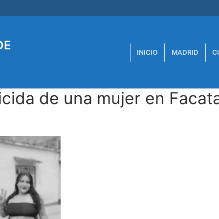
DE
INICIO
MADRID
C
cida de una mujer en Facata