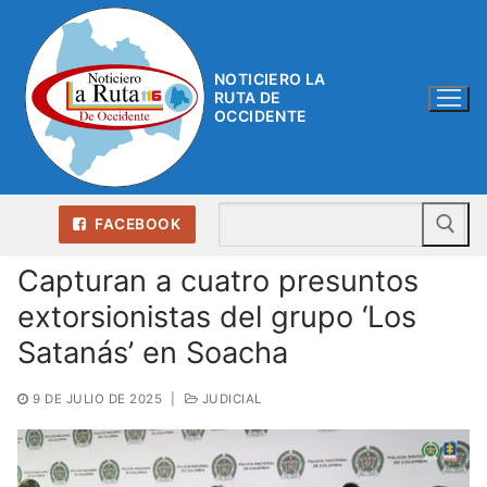
Ir
al
contenido
NOTICIERO LA
RUTA DE
OCCIDENTE
Bu
FACEBOOK
Capturan a cuatro presuntos
extorsionistas del grupo ‘Los
Satanás’ en Soacha
9 DE JULIO DE 2025
|
JUDICIAL