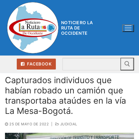
Ir
al
contenido
NOTICIERO LA
RUTA DE
OCCIDENTE
Bu
FACEBOOK
Capturados individuos que
habían robado un camión que
transportaba ataúdes en la vía
La Mesa-Bogotá.
25 DE MAYO DE 2022
|
JUDICIAL