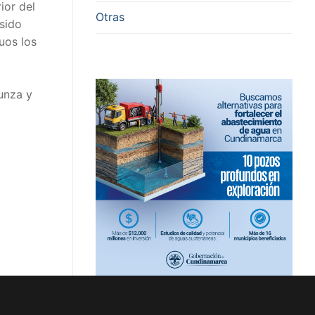
ior del
Otras
 sido
uos los
unza y