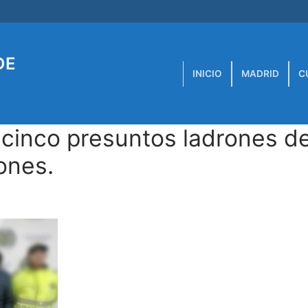
DE
INICIO
MADRID
C
 cinco presuntos ladrones d
ones.