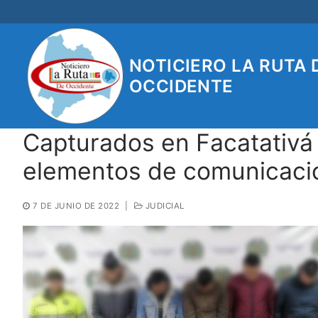
Ir
al
contenido
NOTICIERO LA RUTA 
OCCIDENTE
Capturados en Facatativá
elementos de comunicaci
7 DE JUNIO DE 2022
|
JUDICIAL