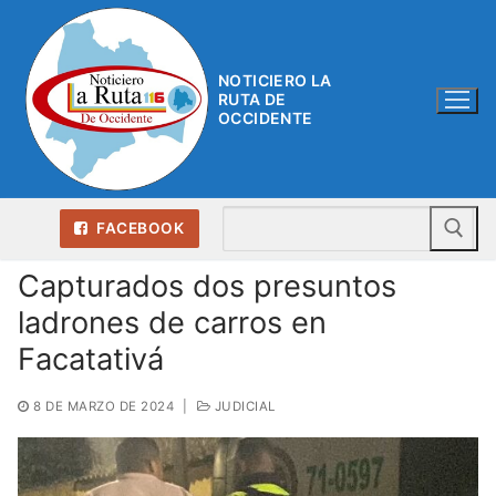
Ir
al
contenido
NOTICIERO LA
RUTA DE
OCCIDENTE
Bu
FACEBOOK
Capturados dos presuntos
ladrones de carros en
Facatativá
8 DE MARZO DE 2024
|
JUDICIAL