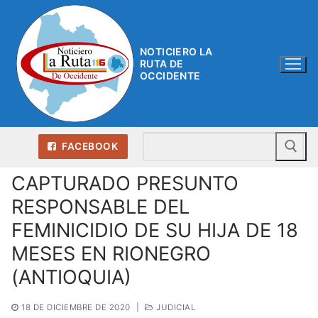
Ir
al
contenido
NOTICIERO LA
RUTA DE
OCCIDENTE
Bu
FACEBOOK
CAPTURADO PRESUNTO
RESPONSABLE DEL
FEMINICIDIO DE SU HIJA DE 18
MESES EN RIONEGRO
(ANTIOQUIA)
18 DE DICIEMBRE DE 2020
|
JUDICIAL