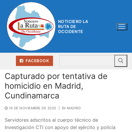
Ir
al
contenido
NOTICIERO LA
RUTA DE
OCCIDENTE
Bu
FACEBOOK
Capturado por tentativa de
homicidio en Madrid,
Cundinamarca
16 DE NOVIEMBRE DE 2020
|
MADRID
Servidores adscritos al cuerpo técnico de
Investigación CTI con apoyo del ejército y policía