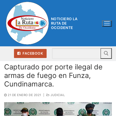
Ir
al
contenido
NOTICIERO LA
RUTA DE
OCCIDENTE
Bu
FACEBOOK
Capturado por porte ilegal de
armas de fuego en Funza,
Cundinamarca.
21 DE ENERO DE 2021
|
JUDICIAL