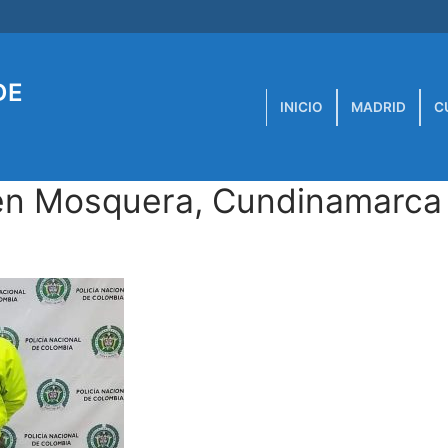
DE
INICIO
MADRID
C
 en Mosquera, Cundinamarca