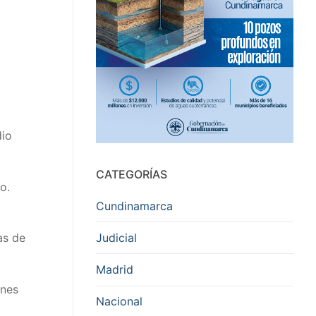
dio
CATEGORÍAS
o.
Cundinamarca
Judicial
as de
Madrid
ones
Nacional