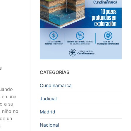
e
CATEGORÍAS
Cundinamarca
cuando
r en una
Judicial
o a su
l niño no
Madrid
 de un
Nacional
n