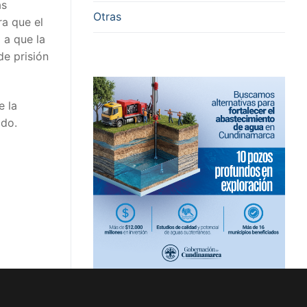
as
Otras
ra que el
 a que la
de prisión
e la
ado.