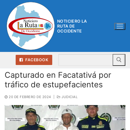
Ir
al
contenido
NOTICIERO LA
RUTA DE
OCCIDENTE
Bu
FACEBOOK
Capturado en Facatativá por
tráfico de estupefacientes
20 DE FEBRERO DE 2024
|
JUDICIAL