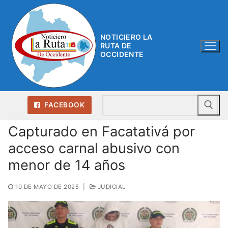
Ir
al
contenido
NOTICIERO LA
RUTA DE
OCCIDENTE
Bu
FACEBOOK
Capturado en Facatativá por
acceso carnal abusivo con
menor de 14 años
10 DE MAYO DE 2025
|
JUDICIAL