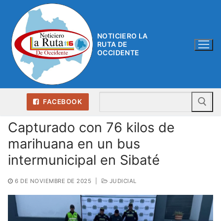
Ir
al
contenido
NOTICIERO LA
RUTA DE
OCCIDENTE
Bu
FACEBOOK
Capturado con 76 kilos de
marihuana en un bus
intermunicipal en Sibaté
6 DE NOVIEMBRE DE 2025
|
JUDICIAL