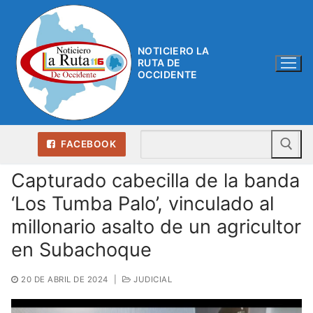
Ir
al
contenido
NOTICIERO LA
RUTA DE
OCCIDENTE
Bu
FACEBOOK
Capturado cabecilla de la banda
‘Los Tumba Palo’, vinculado al
millonario asalto de un agricultor
en Subachoque
20 DE ABRIL DE 2024
|
JUDICIAL