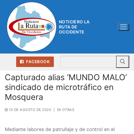
Ir
al
contenido
NOTICIERO LA
RUTA DE
OCCIDENTE
Bu
FACEBOOK
Capturado alias ‘MUNDO MALO’
sindicado de microtráfico en
Mosquera
10 DE AGOSTO DE 2020
|
OTRAS
Mediante labores de patrullaje y de control en el