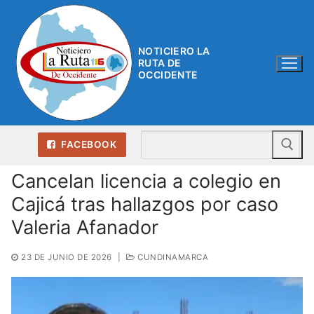
Ir
al
contenido
NOTICIERO LA
RUTA DE
OCCIDENTE
Bu
FACEBOOK
Cancelan licencia a colegio en
Cajicá tras hallazgos por caso
Valeria Afanador
23 DE JUNIO DE 2026
|
CUNDINAMARCA