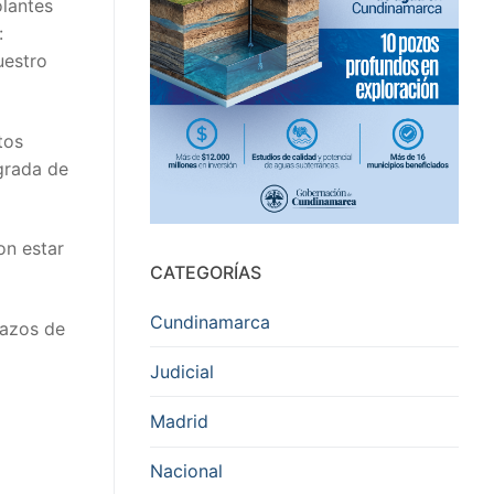
olantes
:
uestro
tos
egrada de
on estar
CATEGORÍAS
Cundinamarca
lazos de
Judicial
Madrid
Nacional