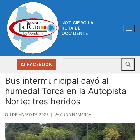
Ir
al
contenido
NOTICIERO LA
RUTA DE
OCCIDENTE
Bu
FACEBOOK
Bus intermunicipal cayó al
humedal Torca en la Autopista
Norte: tres heridos
1 DE MARZO DE 2025
|
CUNDINAMARCA