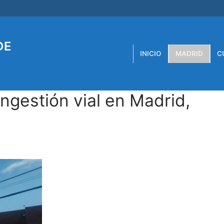
DE
INICIO
MADRID
C
gestión vial en Madrid,