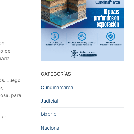
de
co de
mada,
CATEGORÍAS
ños. Luego
Cundinamarca
e,
Bosa, para
Judicial
Madrid
iar.
Nacional