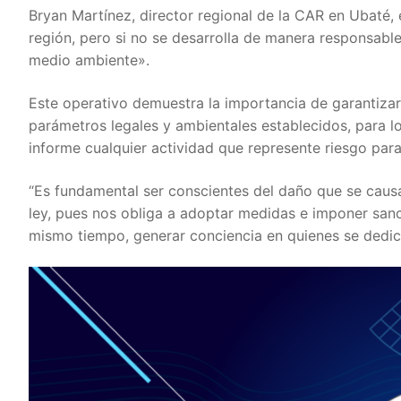
Bryan Martínez, director regional de la CAR en Ubaté, 
región, pero si no se desarrolla de manera responsabl
medio ambiente».
Este operativo demuestra la importancia de garantizar
parámetros legales y ambientales establecidos, para l
informe cualquier actividad que represente riesgo par
“Es fundamental ser conscientes del daño que se causa 
ley, pues nos obliga a adoptar medidas e imponer san
mismo tiempo, generar conciencia en quienes se dedican