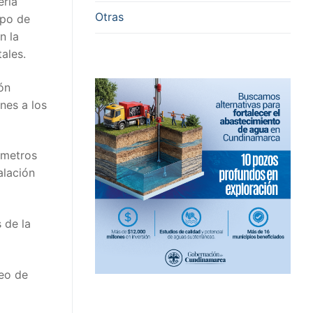
ería
Otras
upo de
n la
ales.
ón
nes a los
 metros
alación
 de la
neo de