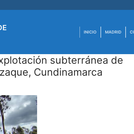
DE
INICIO
MADRID
C
plotación subterránea de
azaque, Cundinamarca