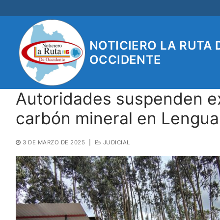
Ir
al
contenido
NOTICIERO LA RUTA 
OCCIDENTE
Autoridades suspenden ex
carbón mineral en Lengu
3 DE MARZO DE 2025
|
JUDICIAL