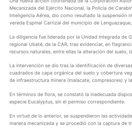
Una nueva acción coordinada de la Corporación Autón
Mecanizada del Ejército Nacional, la Policía de Carab
Inteligencia Aérea, dio como resultado la suspensión 
vereda Espinal Carrizal del municipio de Lenguazaque,
La diligencia fue liderada por la Unidad Integrada de
regional Ubaté, de la CAR, tras evidenciar, en flagran
recursos naturales, entre ellas la alteración del suelo, la
La intervención se dio tras la identificación de dive
cuadrados de capa orgánica del suelo y cobertura vege
de infraestructura minera (malacate, compresores) y l
En términos de flora, se constató la inadecuada dispos
especie Eucalyptus, sin el permiso correspondiente.
En virtud de lo anterior, se suspendieron las activida
manera mecanizada y se procedió con la captura de tre