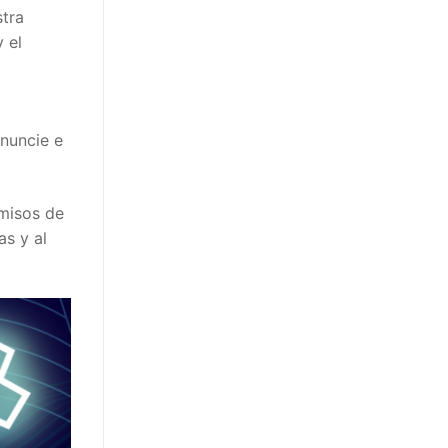
stra
 el
enuncie e
rmisos de
s y al