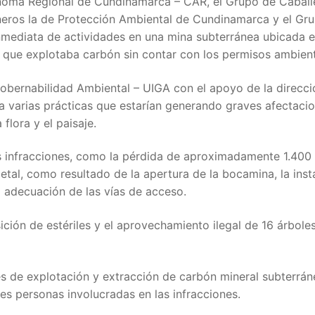
oma Regional de Cundinamarca – CAR, el Grupo de Caball
ineros la de Protección Ambiental de Cundinamarca y el Gr
inmediata de actividades en una mina subterránea ubicada e
 que explotaba carbón sin contar con los permisos ambient
 Gobernabilidad Ambiental – UIGA con el apoyo de la direcci
cia varias prácticas que estarían generando graves afectacio
 flora y el paisaje.
rsas infracciones, como la pérdida de aproximadamente 1.400
tal, como resultado de la apertura de la bocamina, la inst
a adecuación de las vías de acceso.
ición de estériles y el aprovechamiento ilegal de 16 árboles
des de explotación y extracción de carbón mineral subterrá
s personas involucradas en las infracciones.