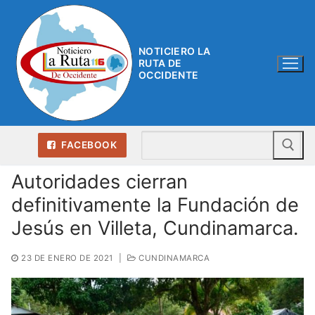
Ir
al
contenido
NOTICIERO LA
RUTA DE
OCCIDENTE
Bu
FACEBOOK
Autoridades cierran
definitivamente la Fundación de
Jesús en Villeta, Cundinamarca.
23 DE ENERO DE 2021
|
CUNDINAMARCA