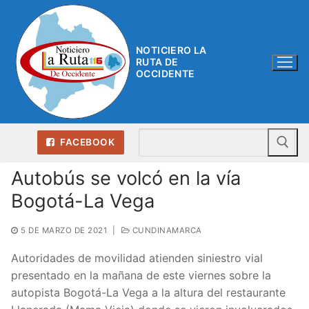
Ir
al
contenido
NOTICIERO LA
RUTA DE
OCCIDENTE
Bu
FACEBOOK
Autobús se volcó en la vía
Bogotá-La Vega
5 DE MARZO DE 2021
|
CUNDINAMARCA
Autoridades de movilidad atienden siniestro vial
presentado en la mañana de este viernes sobre la
autopista Bogotá-La Vega a la altura del restaurante