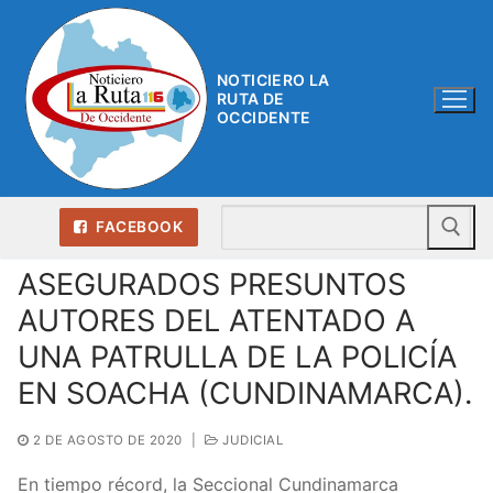
Ir
al
contenido
NOTICIERO LA
RUTA DE
OCCIDENTE
Bu
FACEBOOK
ASEGURADOS PRESUNTOS
AUTORES DEL ATENTADO A
UNA PATRULLA DE LA POLICÍA
EN SOACHA (CUNDINAMARCA).
2 DE AGOSTO DE 2020
|
JUDICIAL
En tiempo récord, la Seccional Cundinamarca