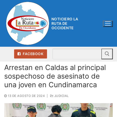
Ir
al
contenido
NOTICIERO LA
RUTA DE
OCCIDENTE
Bu
FACEBOOK
Arrestan en Caldas al principal
sospechoso de asesinato de
una joven en Cundinamarca
13 DE AGOSTO DE 2024
|
JUDICIAL