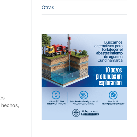
Otras
es
s hechos,