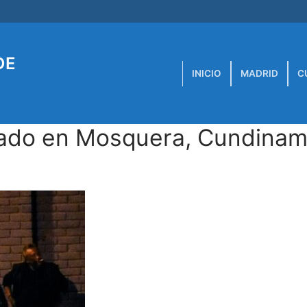
DE
INICIO
MADRID
C
sinado en Mosquera, Cundina