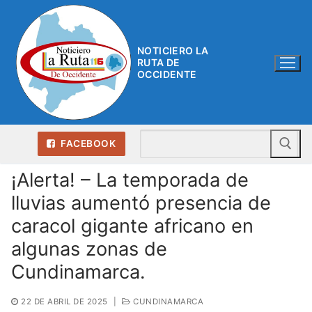
Ir
al
contenido
NOTICIERO LA
RUTA DE
OCCIDENTE
Bu
FACEBOOK
¡Alerta! – La temporada de
lluvias aumentó presencia de
caracol gigante africano en
algunas zonas de
Cundinamarca.
22 DE ABRIL DE 2025
|
CUNDINAMARCA