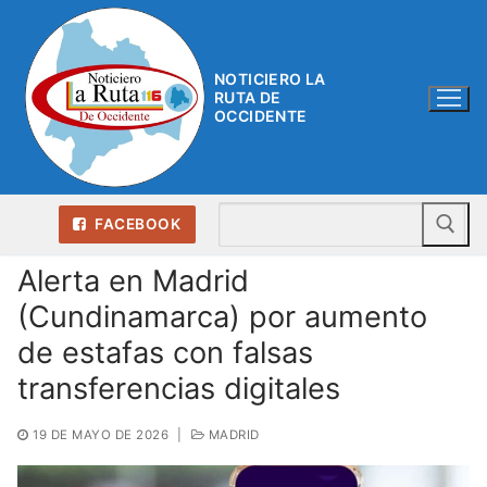
Ir
al
contenido
NOTICIERO LA
RUTA DE
OCCIDENTE
Bu
FACEBOOK
Alerta en Madrid
(Cundinamarca) por aumento
de estafas con falsas
transferencias digitales
19 DE MAYO DE 2026
|
MADRID