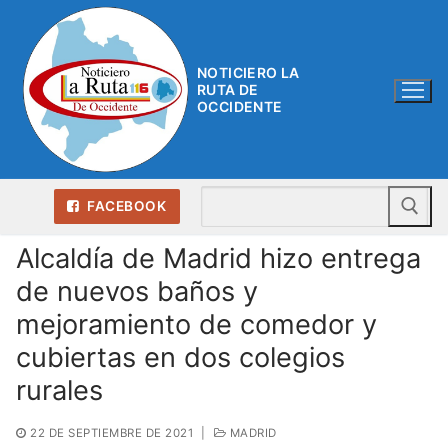
Ir
al
contenido
NOTICIERO LA
RUTA DE
OCCIDENTE
Bu
FACEBOOK
Alcaldía de Madrid hizo entrega
de nuevos baños y
mejoramiento de comedor y
cubiertas en dos colegios
rurales
22 DE SEPTIEMBRE DE 2021
|
MADRID