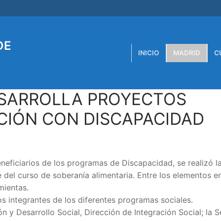
DE
INICIO
MADRID
C
ESARROLLA PROYECTOS
CIÓN CON DISCAPACIDAD
eficiarios de los programas de Discapacidad, se realizó l
 del curso de soberanía alimentaria. Entre los elementos 
mientas.
 integrantes de los diferentes programas sociales.
n y Desarrollo Social, Dirección de Integración Social; la S