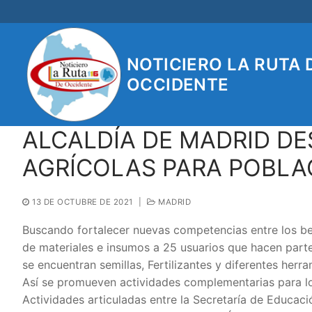
Ir
al
contenido
NOTICIERO LA RUTA 
OCCIDENTE
ALCALDÍA DE MADRID D
AGRÍCOLAS PARA POBLA
13 DE OCTUBRE DE 2021
|
MADRID
Buscando fortalecer nuevas competencias entre los ben
de materiales e insumos a 25 usuarios que hacen parte
se encuentran semillas, Fertilizantes y diferentes herra
Así se promueven actividades complementarias para los
Actividades articuladas entre la Secretaría de Educació