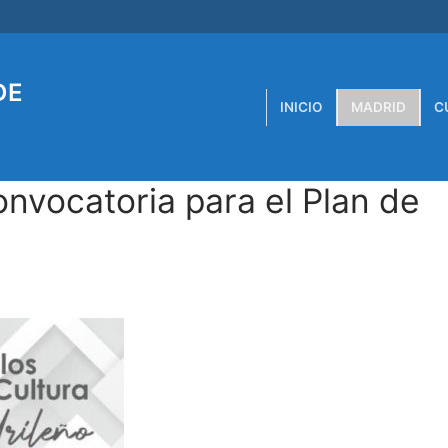
DE
INICIO
MADRID
C
onvocatoria para el Plan de
2