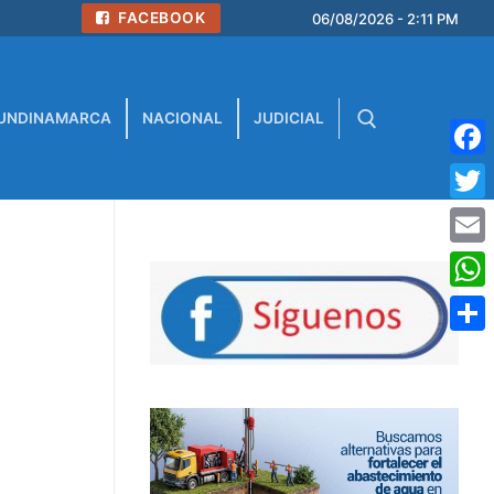
FACEBOOK
06/08/2026 - 2:11 PM
UNDINAMARCA
NACIONAL
JUDICIAL
Face
Buscar:
Twitt
Emai
What
Comp