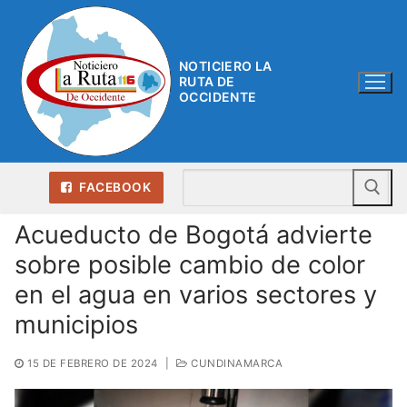
Ir
al
contenido
NOTICIERO LA
RUTA DE
OCCIDENTE
Bu
FACEBOOK
Acueducto de Bogotá advierte
sobre posible cambio de color
en el agua en varios sectores y
municipios
15 DE FEBRERO DE 2024
|
CUNDINAMARCA