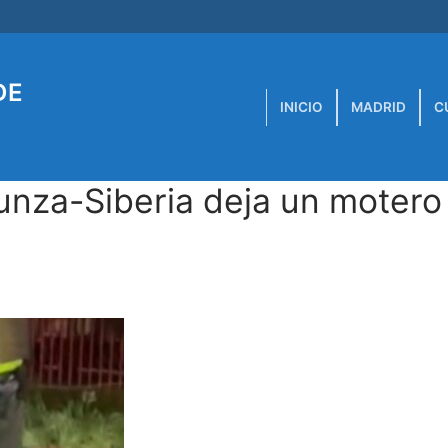
DE
INICIO
MADRID
C
Funza-Siberia deja un motero