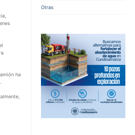
Otras
ia,
ienes
el
ra
camión ha
.
ralmente,