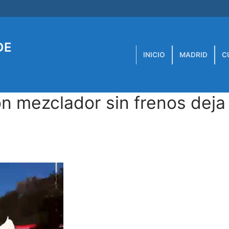
DE
INICIO
MADRID
C
n mezclador sin frenos deja