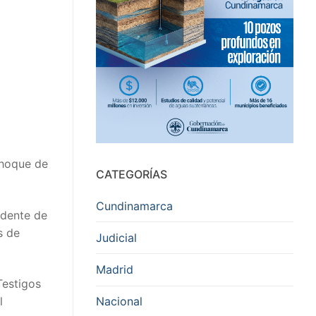
choque de
CATEGORÍAS
Cundinamarca
idente de
s de
Judicial
Madrid
Testigos
Nacional
l