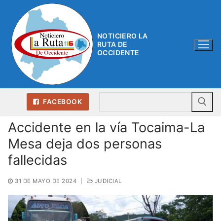
Ir
al
contenido
NOTICIERO LA
RUTA DE
OCCIDENTE
Bu
FACEBOOK
Accidente en la vía Tocaima-La
Mesa deja dos personas
fallecidas
31 DE MAYO DE 2024
|
JUDICIAL